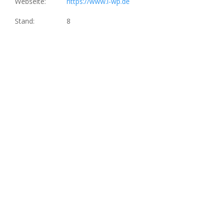
Webseite:
https://www.i-wp.de
Stand:
8