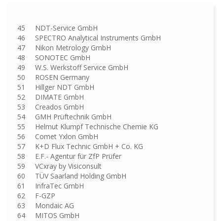
45 NDT-Service GmbH
46 SPECTRO Analytical Instruments GmbH
47 Nikon Metrology GmbH
48 SONOTEC GmbH
49 W.S. Werkstoff Service GmbH
50 ROSEN Germany
51 Hillger NDT GmbH
52 DIMATE GmbH
53 Creados GmbH
54 GMH Prüftechnik GmbH
55 Helmut Klumpf Technische Chemie KG
56 Comet Yxlon GmbH
57 K+D Flux Technic GmbH + Co. KG
58 E.F.- Agentur für ZfP Prüfer
59 VCxray by Visiconsult
60 TÜV Saarland Holding GmbH
61 InfraTec GmbH
62 F-GZP
63 Mondaic AG
64 MITOS GmbH