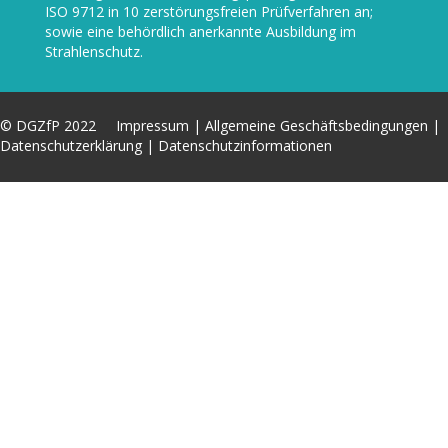
ISO 9712 in 10 zerstörungsfreien Prüfverfahren an;
sowie eine behördlich anerkannte Ausbildung im
Strahlenschutz.
© DGZfP 2022
Impressum
|
Allgemeine Geschäftsbedingungen
|
Datenschutzerklärung
|
Datenschutzinformationen